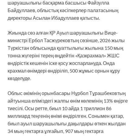
шаруашылығы басқарма басшысы Файзулла
Байдуллаев, облыстық кәсіпкерлер палатасының
директоры Асылан Ибадуллаев қатысты.
Жиында сөз алған ҚР Ауыл шаруашылығы Вице-
министрі Ербол Тасжүрековтың сөзінше, 2026 жылы
Түркістан облысында қуаттылығы жылына 150 мың
тонна жүгеріні терең өңдейтін «Қазкрахмал» ЖШС
өндірістік кешенін іске қосу жоспарлануда. Онда
крахмал өнімдері өндіріліп, 500 жұмыс орнын құру
көзделуде.
Облыс әкімінің орынбасары Нұрбол Тұрашбековтың
айтуынша еліміздегі жалпы өнім көлемінің 13% өңірге
тиесілі. Осы ретте, биыл 10 айда 1 триллион 86
миллиард теңгенің өнімі өндірілген. Сонымен қатар,
биыл ауыл шаруашылығы дақылдары өткен жылдан
34 мың гектарға ұлғайып, 907 мың гектарға