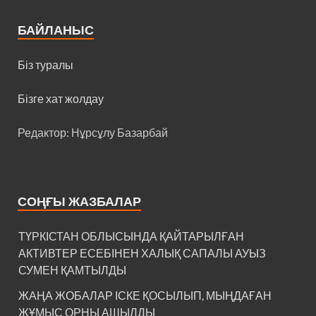
БАЙЛАНЫС
Біз туралы
Бізге хат жолдау
Редактор: Нұрсұлу Базарбай
СОҢҒЫ ЖАЗБАЛАР
ТҮРКІСТАН ОБЛЫСЫНДА ҚАЙТАРЫЛҒАН
АКТИВТЕР ЕСЕБІНЕН ХАЛЫҚ САПАЛЫ АУЫЗ
СУМЕН ҚАМТЫЛДЫ
ЖАҢА ЖОБАЛАР ІСКЕ ҚОСЫЛЫП, МЫҢДАҒАН
ЖҰМЫС ОРНЫ АШЫЛДЫ