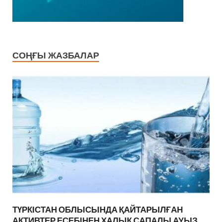
СОҢҒЫ ЖАЗБАЛАР
ТҮРКІСТАН ОБЛЫСЫНДА ҚАЙТАРЫЛҒАН
АКТИВТЕР ЕСЕБІНЕН ХАЛЫҚ САПАЛЫ АУЫЗ