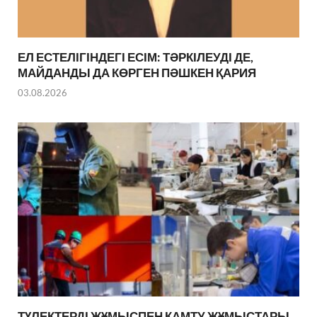
ЕЛ ЕСТЕЛІГІНДЕГІ ЕСІМ: ТӘРКІЛЕУДІ ДЕ,
МАЙДАНДЫ ДА КӨРГЕН ПӘШКЕН ҚАРИЯ
03.08.2026
ТҮЛЕКТЕРДІ ЖҰМЫСПЕН ҚАМТУ ЖҰМЫСТАРЫ