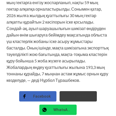
мың гектарға енгізу жоспарланып, нақты 59 мың
гектар алқапқа орналастырылды. Сонымен қатар,
2026 жылға жылдық қуаттылығы 30 мың гектар
алқапты құрайтын 2 кәсіпорын іске қосылады.
Сондай-ақ, ауыл шаруашылығын шикізат өндіруден
дайын өнім шығаруға бейімдеу мақсатында облыста
үш кластерлік жобаны іске асыру жұмыстары
басталды. Оның ішінде, мақта шикізатына экспорттық
тәуелділікті жою бағытында, мақта-тоқыма кластерін
құру бойынша 5 жоба жүзеге асырылады.
Жобалардың өңдеу қуаттылығы жылына 193,3 мың
тоннаны құрайды, 7 мыңнан астам жұмыс орнын құру
көзделуде, — деді Нұрбол Тұрашбеков.
Facebook
Twitter
WhatsApp