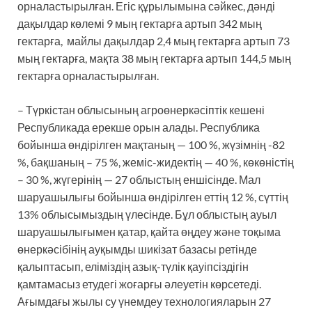
орналастырылған. Егіс құрылымына сәйкес, дәнді
дақылдар көлемі 9 мың гектарға артып 342 мың
гектарға, майлы дақылдар 2,4 мың гектарға артып 73
мың гектарға, мақта 38 мың гектарға артып 144,5 мың
гектарға орналастырылған.
– Түркістан облысының агроөнеркәсіптік кешені
Республикада ерекше орын алады. Республика
бойынша өндірілген мақтаның — 100 %, жүзімнің -82
%, бақшаның – 75 %, жеміс-жидектің — 40 %, көкөністің
– 30 %, жүгерінің — 27 облыстың еншісінде. Мал
шаруашылығы бойынша өндірілген еттің 12 %, сүттің
13% облысымыздың үлесінде. Бұл облыстың ауыл
шаруашылығымен қатар, қайта өңдеу және тоқыма
өнеркәсібінің ауқымды шикізат базасы ретінде
қалыптасып, еліміздің азық-түлік қауіпсіздігін
қамтамасыз етудегі жоғарғы әлеуетін көрсетеді.
Ағымдағы жылы су үнемдеу технологияларын 27