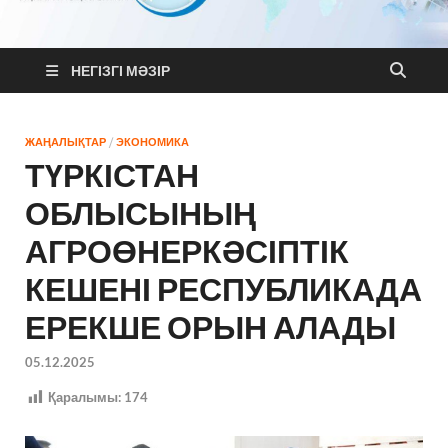
MixNews
Қазақстан және Әлем жаңалықтары
НЕГІЗГІ МӘЗІР
ЖАҢАЛЫҚТАР
/
ЭКОНОМИКА
ТҮРКІСТАН
ОБЛЫСЫНЫҢ
АГРОӨНЕРКӘСІПТІК
КЕШЕНІ РЕСПУБЛИКАДА
ЕРЕКШЕ ОРЫН АЛАДЫ
05.12.2025
Қаралымы:
174