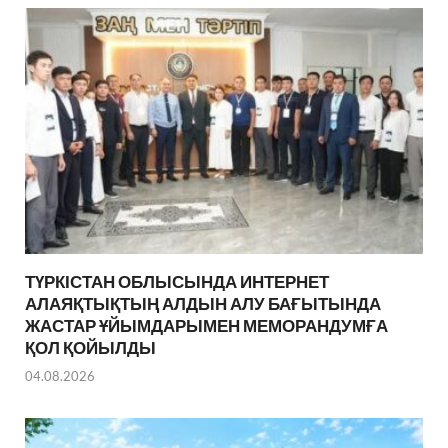
ТҮРКІСТАН ОБЛЫСЫНДА ИНТЕРНЕТ
АЛАЯҚТЫҚТЫҢ АЛДЫН АЛУ БАҒЫТЫНДА
ЖАСТАР ҰЙЫМДАРЫМЕН МЕМОРАНДУМҒА
ҚОЛ ҚОЙЫЛДЫ
04.08.2026