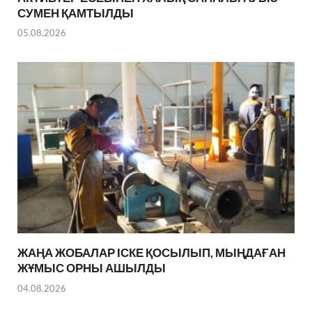
СУМЕН ҚАМТЫЛДЫ
05.08.2026
ЖАҢА ЖОБАЛАР ІСКЕ ҚОСЫЛЫП, МЫҢДАҒАН
ЖҰМЫС ОРНЫ АШЫЛДЫ
04.08.2026