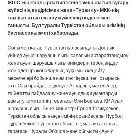
ЖШС-нің жаңбырлатып және тамшылатып суғару
жүйесінің өндірісімен және «Тұран су» МКК-нің
тамшылатып суғару жүйесінің өндірісімен
танысты. Бұл туралы Түркістан облысы әкімінің
баспасөз қызметі хабарлады.
Сонымен қатар, Түркістан қаласындағы Достық
үйінде ауыл шаруашылығы саласын әртараптандыру
және ауыл шаруашылығы өнімдерін терең өңдеу
жөніндегі ірі жобалардың ауқымын кеңейту
мәселелері бойынша комитеттің көшпелі отырысы
өтті. Осы орайда, кездесуге Аграрлық мәселелер,
табиғатты пайдалану және ауылдық аумақтарды
дамыту комитетінің төрағасы Әли Бектаев, ҚР Ауыл
шаруашылығы Вице-министрі Ербол Тасжүреков,
Түркістан облысының әкімінің орынбасары Нұрбол
Тұрашбеков, Түркістан облыстық мәслихатының
төрағасы Нұралы Әбішов және облыстық Ауыл