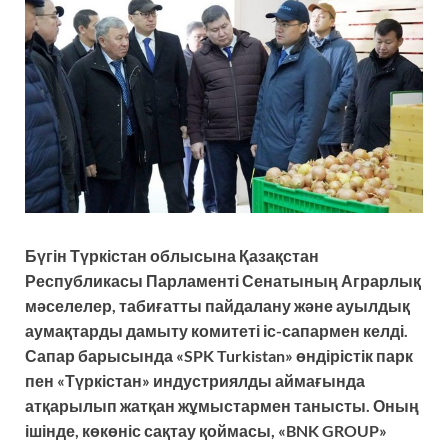
Бүгін Түркістан облысына Қазақстан
Республикасы Парламенті Сенатының Аграрлық
мәселелер, табиғатты пайдалану және ауылдық
аумақтарды дамыту комитеті іс-сапармен келді.
Сапар барысында «SPK Turkistan» өндірістік парк
пен «Түркістан» индустриялды аймағында
атқарылып жатқан жұмыстармен танысты. Оның
ішінде, көкөніс сақтау қоймасы, «BNK GROUP»