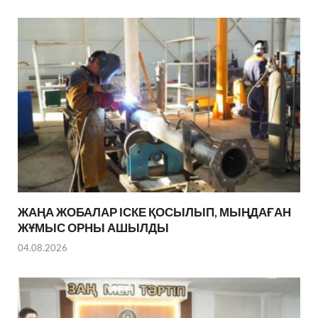
ЖАҢА ЖОБАЛАР ІСКЕ ҚОСЫЛЫП, МЫҢДАҒАН
ЖҰМЫС ОРНЫ АШЫЛДЫ
04.08.2026