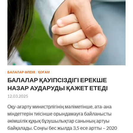
БАЛАЛАР ӘЛЕМІ
/
ҚОҒАМ
БАЛАЛАР ҚАУІПСІЗДІГІ ЕРЕКШЕ
НАЗАР АУДАРУДЫ ҚАЖЕТ ЕТЕДІ
12.03.2025
Оқу-ағарту министрлігінің мәліметінше, ата-ана
міндеттерін тиісінше орындамауға байланысты
әкімшілік құқық бұзушылықтар санының артуы
байқалады. Соңғы бес жылда 3,5 есе артты – 2020