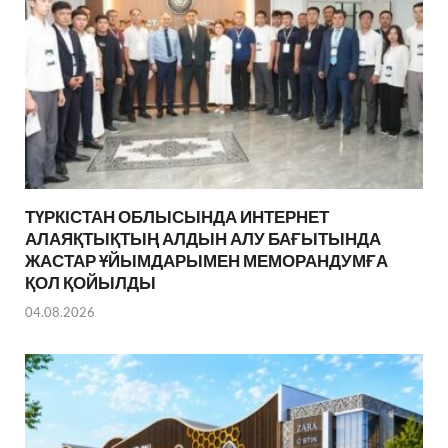
ТҮРКІСТАН ОБЛЫСЫНДА ИНТЕРНЕТ
АЛАЯҚТЫҚТЫҢ АЛДЫН АЛУ БАҒЫТЫНДА
ЖАСТАР ҰЙЫМДАРЫМЕН МЕМОРАНДУМҒА
ҚОЛ ҚОЙЫЛДЫ
04.08.2026