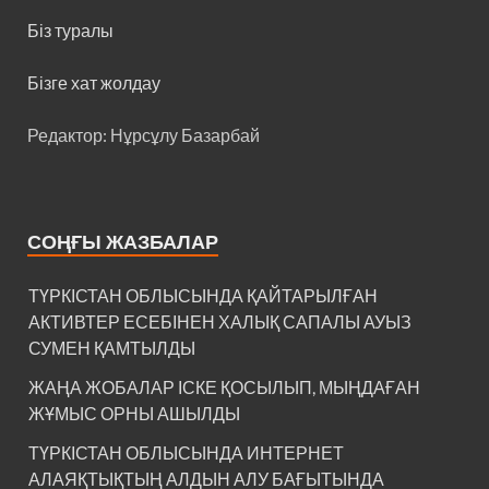
Біз туралы
Бізге хат жолдау
Редактор: Нұрсұлу Базарбай
СОҢҒЫ ЖАЗБАЛАР
ТҮРКІСТАН ОБЛЫСЫНДА ҚАЙТАРЫЛҒАН
АКТИВТЕР ЕСЕБІНЕН ХАЛЫҚ САПАЛЫ АУЫЗ
СУМЕН ҚАМТЫЛДЫ
ЖАҢА ЖОБАЛАР ІСКЕ ҚОСЫЛЫП, МЫҢДАҒАН
ЖҰМЫС ОРНЫ АШЫЛДЫ
ТҮРКІСТАН ОБЛЫСЫНДА ИНТЕРНЕТ
АЛАЯҚТЫҚТЫҢ АЛДЫН АЛУ БАҒЫТЫНДА