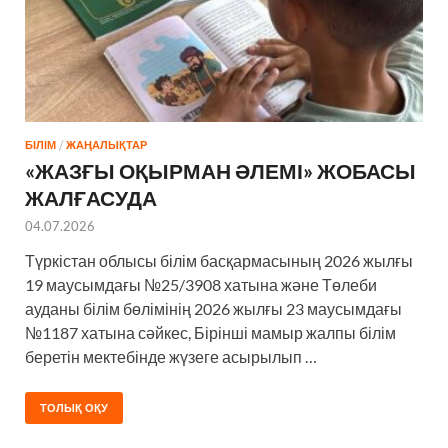
БІЛІМ
/
ЖАҢАЛЫҚТАР
«ЖАЗҒЫ ОҚЫРМАН ӘЛЕМІ» ЖОБАСЫ
ЖАЛҒАСУДА
04.07.2026
Түркістан облысы білім басқармасының 2026 жылғы
19 маусымдағы №25/3908 хатына және Төлеби
ауданы білім бөлімінің 2026 жылғы 23 маусымдағы
№1187 хатына сәйкес, Бірінші мамыр жалпы білім
беретін мектебінде жүзеге асырылып …
ТОЛЫҚ ОҚУ