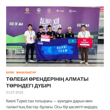
БІЛІМ
/
ЖАҢАЛЫҚТАР
ТӨЛЕБИ ӨРЕНДЕРІНІҢ АЛМАТЫ
ТӨРІНДЕГІ ДҮБІРІ
01.07.2026
Киелі Түркістан топырағы — әуелден дарын мен
таланттың бастау-бұлағы. Осы бір қасиетті өңірдің