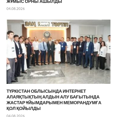
ЖҰМЫС ОРНЫ АШЫЛДЫ
04.08.2026
ТҮРКІСТАН ОБЛЫСЫНДА ИНТЕРНЕТ
АЛАЯҚТЫҚТЫҢ АЛДЫН АЛУ БАҒЫТЫНДА
ЖАСТАР ҰЙЫМДАРЫМЕН МЕМОРАНДУМҒА
ҚОЛ ҚОЙЫЛДЫ
04.08.2026