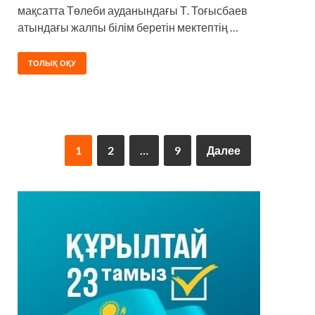
мақсатта Төлеби ауданындағы Т. Тоғысбаев
атындағы жалпы білім беретін мектептің …
ТОЛЫҚ ОҚУ
1
2
…
9
Далее