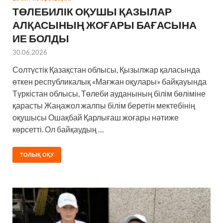
ТӨЛЕБИЛІК ОҚУШЫ ҚАЗЫЛАР
АЛҚАСЫНЫҢ ЖОҒАРЫ БАҒАСЫНА
ИЕ БОЛДЫ
30.06.2026
Солтүстік Қазақстан облысы, Қызылжар қаласында
өткен республикалық «Мағжан оқулары» байқауында
Түркістан облысы, Төлеби ауданының білім бөліміне
қарасты Жаңажол жалпы білім беретін мектебінің
оқушысы Ошақбай Қарлығаш жоғары нәтиже
көрсетті. Ол байқаудың …
ТОЛЫҚ ОҚУ