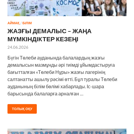
АЙМАҚ
/
БІЛІМ
ЖАЗҒЫ ДЕМАЛЫС – ЖАҢА
МҮМКІНДІКТЕР КЕЗЕҢІ
24.06.2026
Бүгін Төлеби ауданында балалардың жазғы
демалысын мазмұнды әрі тиімді ұйымдастыруға
бағытталған «Төлеби Нұры» жазғы лагерінің
салтанатты ашылу рәсімі өтті. Бұл туралы Төлеби
ауданының білім бөлімі хабарлады. Іс-шара
барысында балаларға арналған …
ТОЛЫҚ ОҚУ