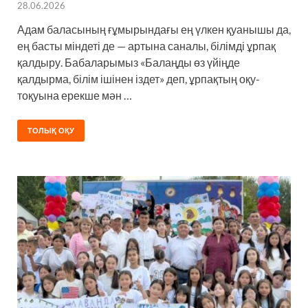
28.06.2026
Адам баласының ғұмырындағы ең үлкен қуанышы да,
ең басты міндеті де — артына саналы, білімді ұрпақ
қалдыру. Бабаларымыз «Балаңды өз үйіңде
қалдырма, білім ішінен іздет» деп, ұрпақтың оқу-
тоқуына ерекше мән …
ТОЛЫҚ ОҚУ