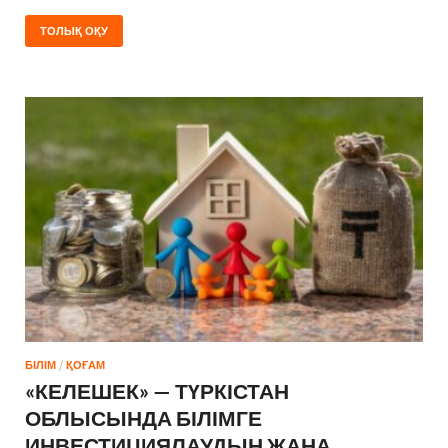
ТОЛЫҚ ОҚУ
БІЛІМ
/
ҚОҒАМ
«КЕЛЕШЕК» — ТҮРКІСТАН
ОБЛЫСЫНДА БІЛІМГЕ
ИНВЕСТИЦИЯЛАУДЫҢ ЖАҢА