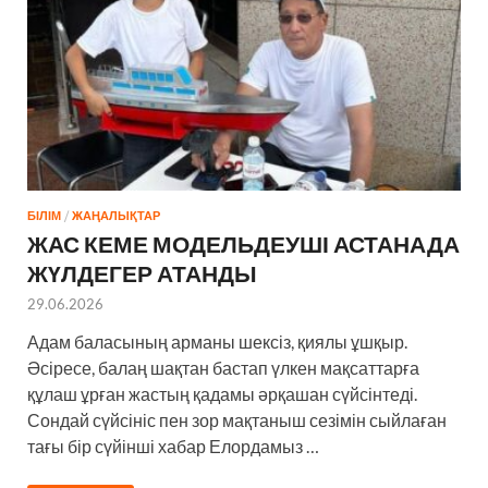
БІЛІМ
/
ЖАҢАЛЫҚТАР
ЖАС КЕМЕ МОДЕЛЬДЕУШІ АСТАНАДА
ЖҮЛДЕГЕР АТАНДЫ
29.06.2026
Адам баласының арманы шексіз, қиялы ұшқыр.
Әсіресе, балаң шақтан бастап үлкен мақсаттарға
құлаш ұрған жастың қадамы әрқашан сүйсінтеді.
Сондай сүйсініс пен зор мақтаныш сезімін сыйлаған
тағы бір сүйінші хабар Елордамыз …