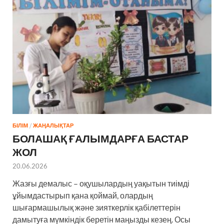
БІЛІМ
/
ЖАҢАЛЫҚТАР
БОЛАШАҚ ҒАЛЫМДАРҒА БАСТАР
ЖОЛ
20.06.2026
Жазғы демалыс – оқушылардың уақытын тиімді
ұйымдастырып қана қоймай, олардың
шығармашылық және зияткерлік қабілеттерін
дамытуға мүмкіндік беретін маңызды кезең. Осы