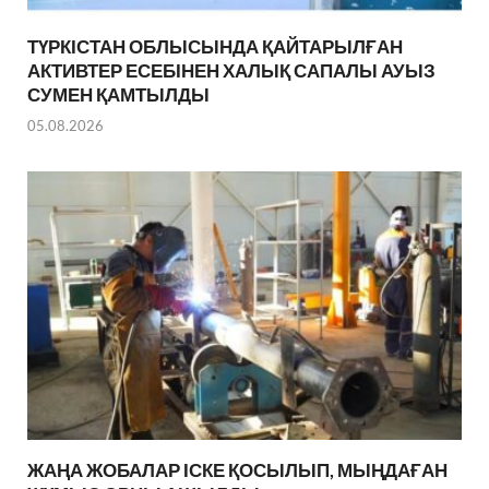
ТҮРКІСТАН ОБЛЫСЫНДА ҚАЙТАРЫЛҒАН
АКТИВТЕР ЕСЕБІНЕН ХАЛЫҚ САПАЛЫ АУЫЗ
СУМЕН ҚАМТЫЛДЫ
05.08.2026
ЖАҢА ЖОБАЛАР ІСКЕ ҚОСЫЛЫП, МЫҢДАҒАН