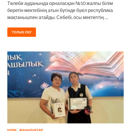
Төлеби ауданында орналасқан №10 жалпы білім
беретін мектебінің атын бүгінде бүкіл республика
мақтанышпен атайды. Себебі, осы мектептің …
ТОЛЫҚ ОҚУ
БІЛІМ
/
ЖАҢАЛЫҚТАР