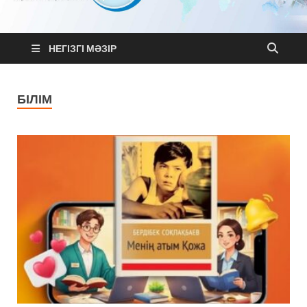
MixNews
Қазақстан және Әлем жаңалықтары
НЕГІЗГІ МӘЗІР
БІЛІМ