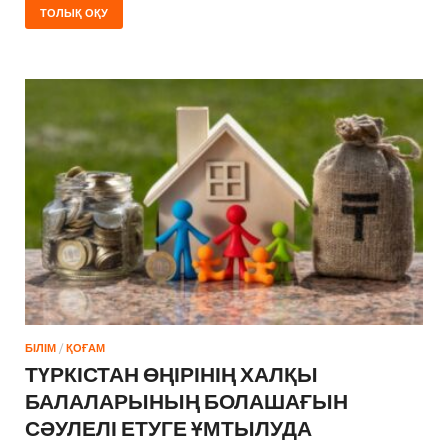
ТОЛЫҚ ОҚУ
БІЛІМ
/
ҚОҒАМ
ТҮРКІСТАН ӨҢІРІНІҢ ХАЛҚЫ
БАЛАЛАРЫНЫҢ БОЛАШАҒЫН
СӘУЛЕЛІ ЕТУГЕ ҰМТЫЛУДА