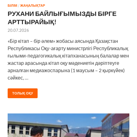
БІЛІМ
/
ЖАҢАЛЫҚТАР
РУХАНИ БАЙЛЫҒЫМЫЗДЫ БІРГЕ
АРТТЫРАЙЫҚ!
20.07.2026
«Бір кітап – бір әлем» жобасы аясында Қазақстан
Республикасы Оқу-ағарту министрлігі Республикалық
ғылыми-педагогикалық кітапханасының балалар мен
жастар арасында кітап оқу мәдениетін дәріптеуге
арналған медиажоспарына (1 маусым – 2 қыркүйек)
сәйкес, …
ТОЛЫҚ ОҚУ