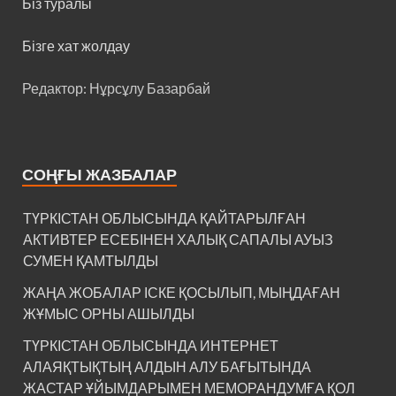
Біз туралы
Бізге хат жолдау
Редактор: Нұрсұлу Базарбай
СОҢҒЫ ЖАЗБАЛАР
ТҮРКІСТАН ОБЛЫСЫНДА ҚАЙТАРЫЛҒАН
АКТИВТЕР ЕСЕБІНЕН ХАЛЫҚ САПАЛЫ АУЫЗ
СУМЕН ҚАМТЫЛДЫ
ЖАҢА ЖОБАЛАР ІСКЕ ҚОСЫЛЫП, МЫҢДАҒАН
ЖҰМЫС ОРНЫ АШЫЛДЫ
ТҮРКІСТАН ОБЛЫСЫНДА ИНТЕРНЕТ
АЛАЯҚТЫҚТЫҢ АЛДЫН АЛУ БАҒЫТЫНДА
ЖАСТАР ҰЙЫМДАРЫМЕН МЕМОРАНДУМҒА ҚОЛ