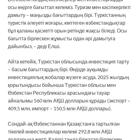
осы өңірге бағыттап келеміз. Туризм мен кәсіпкерлікті
дамыту – маңызды бағыттардың бірі. Түркістанның
туристік әлеуеті жоғары, көптеген өзбекстандықтар
бұл қаланы қасиетті орын ретінде жақсы біледі. Осы
бағытта бірлескен жұмысты одан әрі дамытуға
дайынбыз, – деді Елші.
Айта кетейік, Түркістан облысында инвестиция тарту
– басым бағыттардың бірі. Өңірде ауқымды
инвестициялық жобалар жүзеге асуда. 2025 жылдың
қорытындысы бойынша Түркістан облысы мен
Өзбекстан Республикасы арасындағы тауар
айналымы 560 млн АҚШ долларын құрады (экспорт –
409,5 млн, импорт – 150,5 млн АҚШ доллары).
Сондай-ақ Өзбекстаннан Қазақстанға тартылған
тікелей инвестициялар көлемі 292,8 млн АҚШ
долларына жетті. Қазіргі таңда бірқатар бірлескен