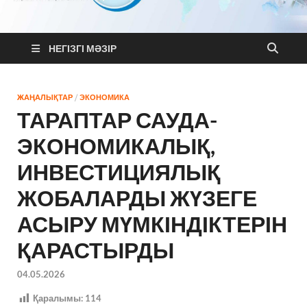
MixNews
Қазақстан және Әлем жаңалықтары
НЕГІЗГІ МӘЗІР
ЖАҢАЛЫҚТАР
/
ЭКОНОМИКА
ТАРАПТАР САУДА-
ЭКОНОМИКАЛЫҚ,
ИНВЕСТИЦИЯЛЫҚ
ЖОБАЛАРДЫ ЖҮЗЕГЕ
АСЫРУ МҮМКІНДІКТЕРІН
ҚАРАСТЫРДЫ
04.05.2026
Қаралымы:
114