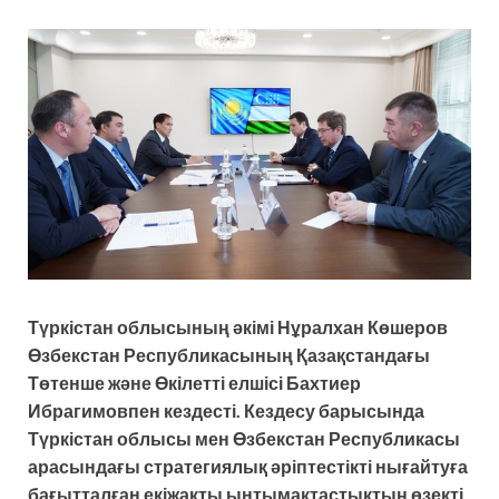
Түркістан облысының әкімі Нұралхан Көшеров
Өзбекстан Республикасының Қазақстандағы
Төтенше және Өкілетті елшісі Бахтиер
Ибрагимовпен кездесті. Кездесу барысында
Түркістан облысы мен Өзбекстан Республикасы
арасындағы стратегиялық әріптестікті нығайтуға
бағытталған екіжақты ынтымақтастықтың өзекті