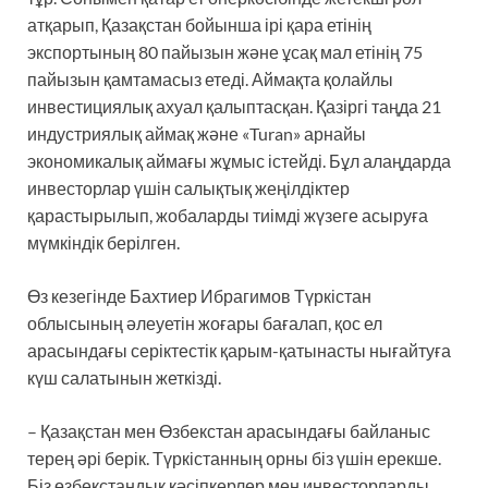
атқарып, Қазақстан бойынша ірі қара етінің
экспортының 80 пайызын және ұсақ мал етінің 75
пайызын қамтамасыз етеді. Аймақта қолайлы
инвестициялық ахуал қалыптасқан. Қазіргі таңда 21
индустриялық аймақ және «Turan» арнайы
экономикалық аймағы жұмыс істейді. Бұл алаңдарда
инвесторлар үшін салықтық жеңілдіктер
қарастырылып, жобаларды тиімді жүзеге асыруға
мүмкіндік берілген.
Өз кезегінде Бахтиер Ибрагимов Түркістан
облысының әлеуетін жоғары бағалап, қос ел
арасындағы серіктестік қарым-қатынасты нығайтуға
күш салатынын жеткізді.
– Қазақстан мен Өзбекстан арасындағы байланыс
терең әрі берік. Түркістанның орны біз үшін ерекше.
Біз өзбекстандық кәсіпкерлер мен инвесторларды