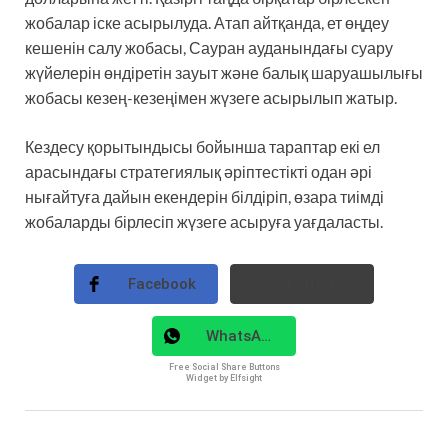
жобалар іске асырылуда. Атап айтқанда, ет өңдеу
кешенін салу жобасы, Сауран ауданындағы суару
жүйелерін өндіретін зауыт және балық шаруашылығы
жобасы кезең-кезеңімен жүзеге асырылып жатыр.
Кездесу қорытындысы бойынша тараптар екі ел
арасындағы стратегиялық әріптестікті одан әрі
нығайтуға дайын екендерін білдіріп, өзара тиімді
жобаларды бірлесіп жүзеге асыруға уағдаласты.
Facebook
Twitter
WhatsApp
Free Social Share Buttons
Widget by Elfsight