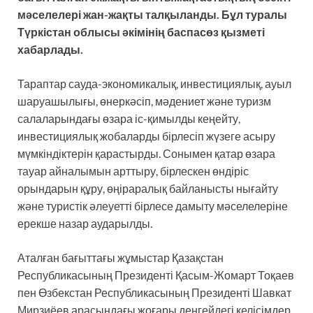
мәселелері жан-жақты талқыланды. Бұл туралы
Түркістан облысы әкімінің баспасөз қызметі
хабарлады.
Тараптар сауда-экономикалық, инвестициялық, ауыл
шаруашылығы, өнеркәсіп, мәдениет және туризм
салаларындағы өзара іс-қимылды кеңейту,
инвестициялық жобаларды бірлесіп жүзеге асыру
мүмкіндіктерін қарастырды. Сонымен қатар өзара
тауар айналымын арттыру, бірлескен өндіріс
орындарын құру, өңіраралық байланысты нығайту
және туристік әлеуетті бірлесе дамыту мәселелеріне
ерекше назар аударылды.
Аталған бағыттағы жұмыстар Қазақстан
Республикасының Президенті Қасым-Жомарт Тоқаев
пен Өзбекстан Республикасының Президенті Шавкат
Мирзиёев арасындағы жоғары деңгейдегі келісімдер