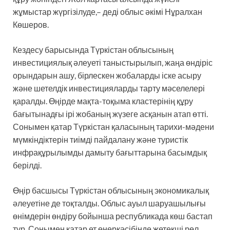
жұмыстар жүргізілуде,– деді облыс әкімі Нұралхан
Көшеров.
Кездесу барысында Түркістан облысының
инвестициялық әлеуеті таныстырылып, жаңа өндіріс
орындарын ашу, бірлескен жобаларды іске асыру
және шетелдік инвестицияларды тарту мәселелері
қаралды. Өңірде мақта-тоқыма кластерінің құру
бағытынадғы ірі жобаның жүзеге асқанын атап өтті.
Сонымен қатар Түркістан қаласының тарихи-мәдени
мүмкіндіктерін тиімді пайдалану және туристік
инфрақұрылымды дамыту бағыттарына басымдық
берілді.
Өңір басшысы Түркістан облысының экономикалық
әлеуетіне де тоқталды. Облыс ауыл шаруашылығы
өнімдерін өндіру бойынша республикада көш бастап
тұр. Сонымен қатар ет өнеркәсібінде жетекші рөл