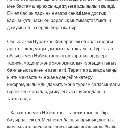
мен бастамалар аясында жүзеге асырылып келеді.
Екі ел басшыларының өзара сенімі мен достық
қарым-қатынасы өңіраралық ынтымақтастықтың
дамуына тың серпін беріп жатыр.
Облыс әкімі Нұралхан Көшеров екі ел арасындағы
әріптестіктің маңыздылығына тоқталып, Түркістан
облысы мен Өзбекстанның шекаралас өңірлері
тарихи, мәдени және экономикалық тұрғыдан тығыз
байланыста екенін атап өтті. Тараптар шекара маңы
ынтымақтастығын жаңа деңгейге көтеру,
инфрақұрылымды дамыту және туризм саласындағы
бірлескен жобаларды жүзеге асыру жолдарын
талқылады.
– Қазақстан мен Өзбекстан – тарихи тамыры бір,
бауырлас екі ел. Мемлекет басшыларының достық
қарым-қатынасы мен саясатының арқасында біздің