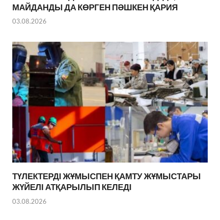
МАЙДАНДЫ ДА КӨРГЕН ПӘШКЕН ҚАРИЯ
03.08.2026
ТҮЛЕКТЕРДІ ЖҰМЫСПЕН ҚАМТУ ЖҰМЫСТАРЫ
ЖҮЙЕЛІ АТҚАРЫЛЫП КЕЛЕДІ
03.08.2026