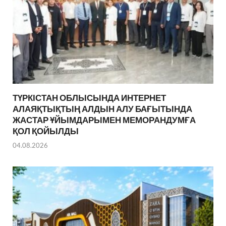
ТҮРКІСТАН ОБЛЫСЫНДА ИНТЕРНЕТ
АЛАЯҚТЫҚТЫҢ АЛДЫН АЛУ БАҒЫТЫНДА
ЖАСТАР ҰЙЫМДАРЫМЕН МЕМОРАНДУМҒА
ҚОЛ ҚОЙЫЛДЫ
04.08.2026