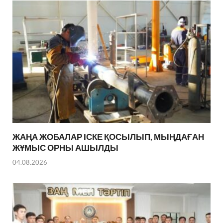
ЖАҢА ЖОБАЛАР ІСКЕ ҚОСЫЛЫП, МЫҢДАҒАН
ЖҰМЫС ОРНЫ АШЫЛДЫ
04.08.2026