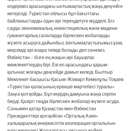
елдеріміз арасындағы ынтымақтастық жаңа деңгейге
көтерілді. Түркістан облысы бұл бағыттағы
байланыстарды одан әрі тереңдетуге мүдделі. Біз
сауда-экономикалық, инвестициялық және мәдени-
гуманитарлық салаларда бірлескен жобаларды
жүзеге асыруға дайынбыз. Ынтымақтастығымыз ұзақ
мерзімді әрі өзара тиімді болады деп сенеміз.
Өзбекстан – бізге ең жақын әрі бауырлас
мемлекеттердің бірі. Екі ел арасындағы қарым-
қатынас жоғары деңгейде дамып келеді. Былтыр
Мемлекет басшысы Қасым-Жомарт Кемелұлы Тоқаев
«Түркістан қаласының ерекше мәртебесі туралы»
Заңға қол қойды. Бұл өңірдің дамуына жаңа серпін
берді. Қазіргі таңда бірлескен жобалар жүзеге асуда.
Сонымен қатар Қазақстан мен Өзбекстан
Президенттері қол қойған «Орталық Азия»
халықаралық өнеркәсіптік кооперация орталығын
құру жөніндегі Жол картасы аясында жүйелі