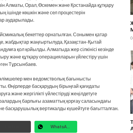
үшін Алматы, Орал, Өскемен және Қостанайда құтқару
ың ішінде көшкін және сел процестерін
зар аударылады.
ейсмикалық бекеттер орнатылған. Сонымен қатар
0
е, жабдықтар жаңғыртылуда, Қазақстан-Қытай
умға қол қойылды. Алматыда жер сілкінісі кезінде
ыру және құтқару операцияларын үйлестіру үшін
еген Тұрсынбаев.
өлімшелер мен ведомстволық бағынысты
ты. Өңірлерде басқарудың бірыңғай қағидаты
ға және жергілікті үйлестіруді жеңілдетуге
шаралардың барлығы азаматтық қорғау саласындағы
әне басқарушылық вертикалды күшейтуге бағытталған.
Twitter
WhatsApp