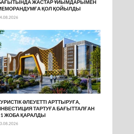
БАҒЫТЫНДА ЖАСТАР ҰЙЫМДАРЫМЕН
МЕМОРАНДУМҒА ҚОЛ ҚОЙЫЛДЫ
4.08.2026
ТУРИСТІК ӘЛЕУЕТТІ АРТТЫРУҒА,
ИНВЕСТИЦИЯ ТАРТУҒА БАҒЫТТАЛҒАН
11 ЖОБА ҚАРАЛДЫ
3.08.2026