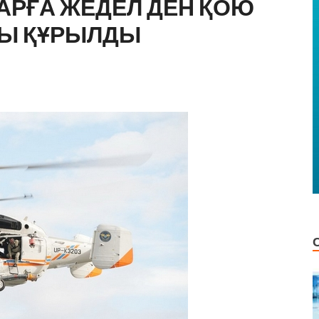
РҒА ЖЕДЕЛ ДЕН ҚОЮ
РЫ ҚҰРЫЛДЫ