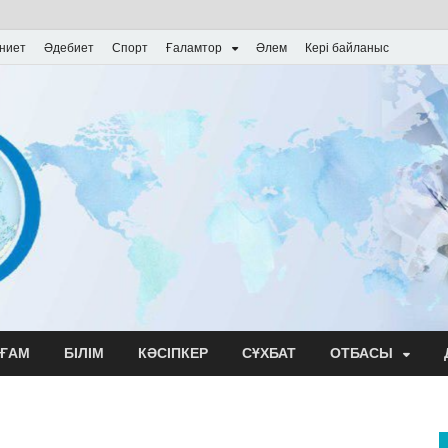
ниет
Әдебиет
Спорт
Ғаламтор
Әлем
Кері байланыс
ҒАМ
БІЛІМ
КӘСІПКЕР
СҰХБАТ
ОТБАСЫ