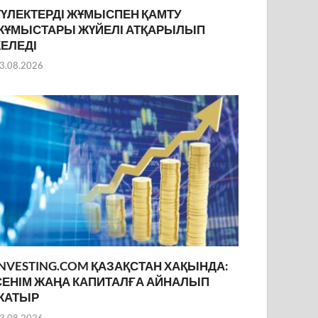
ТҮЛЕКТЕРДІ ЖҰМЫСПЕН ҚАМТУ
ЖҰМЫСТАРЫ ЖҮЙЕЛІ АТҚАРЫЛЫП
КЕЛЕДІ
3.08.2026
INVESTING.COM ҚАЗАҚСТАН ХАҚЫНДА:
СЕНІМ ЖАҢА КАПИТАЛҒА АЙНАЛЫП
ЖАТЫР
3.08.2026