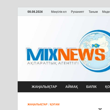
08.08.2026
Мәңгілік ел
Руханият
Таным
Мәде
MixNews
Қазақстан және Әлем жаңалықтары
ЖАҢАЛЫҚТАР
АЙМАҚ
БИЛІК
ҚО
ЖАҢАЛЫҚТАР
/
ҚОҒАМ