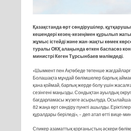
Қазақстанда өрт сөндірушілер, құтқарушыл
кешендері кезең-кезеңімен құрылып жатыр
жұмыс істейді және жан-жақты көмек көрсе
туралы ОКҚ алаңында өткен баспасөз ко
министрі Кеген Тұрсынбаев мәлімдеді.
«Шымкент пен Ақтөбеде төтенше жағдайларға
Болашақта мұндай бөлімшелер барлық аймақт
қана қоймай, барлық жерде болу үшін жасалған
сезінгені маңызды. Сондықтан ауылдық окр
бағдарламасы жүзеге асырылуда. Осылайша
82 жаңа өрт сөндіру пункті ашылды. Еріктіле
құралдары беріледі», – деп атап өтті вице-ми
Спикер азаматтық қорғаныстың әскери бөлім