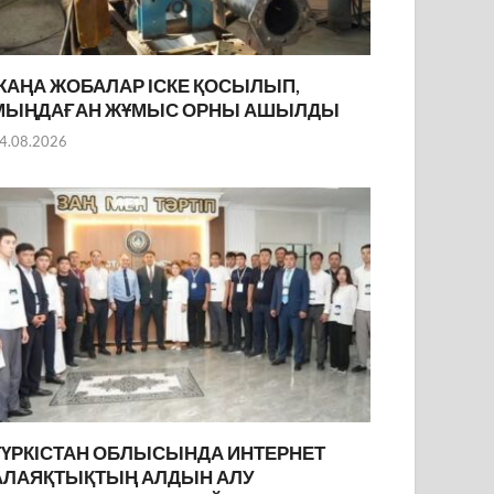
ЖАҢА ЖОБАЛАР ІСКЕ ҚОСЫЛЫП,
МЫҢДАҒАН ЖҰМЫС ОРНЫ АШЫЛДЫ
4.08.2026
ТҮРКІСТАН ОБЛЫСЫНДА ИНТЕРНЕТ
АЛАЯҚТЫҚТЫҢ АЛДЫН АЛУ