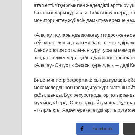
атап өтті. Ұтқырлық пен жеделдікті арттыру 
батальондары құрылды. Табиғи қауіптерді, он
мониторингтеу жүйесін дамытуға ерекше на
«Алатау тауларында заманауи гидро-және с
сейсмологияның ғылыми базасы жетілдірілуд
Сейсмология орталығын құру туралы меморанд
зардап шеккендерді қабылдау және орналаст
«Алатау» Оңтүстік базасы құрылды», — деді К
Вице-министр реформа аясында аумақтық б
мекемелерді шоғырландыру жүргізілгенін айт
қабылданды. Бұл ресурстарды орталықтандыру
мүмкіндік берді. Спикердің айтуынша, бұл 
ұтқырлықты, жедел әрекет етуді арттыруға ж
Facebook