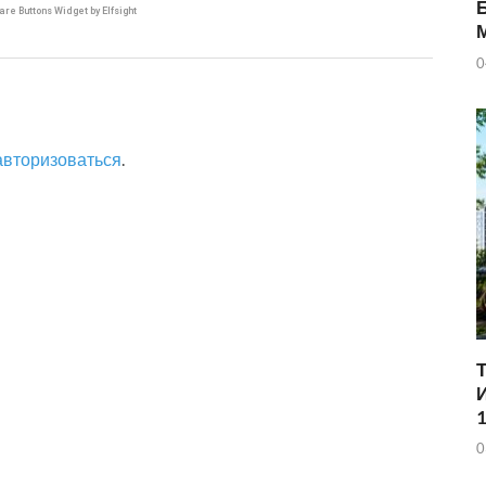
are Buttons Widget by Elfsight
0
авторизоваться
.
0