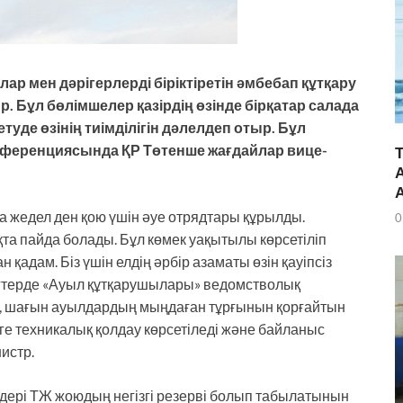
ар мен дәрігерлерді біріктіретін әмбебап құтқару
. Бұл бөлімшелер қазірдің өзінде бірқатар салада
туде өзінің тиімділігін дәлелдеп отыр. Бұл
нференциясында ҚР Төтенше жағдайлар вице-
 жедел ден қою үшін әуе отрядтары құрылды.
0
а пайда болады. Бұл көмек уақытылы көрсетіліп
 қадам. Біз үшін елдің әрбір азаматы өзін қауіпсіз
угтерде «Ауыл құтқарушылары» ведомстволық
, шағын ауылдардың мыңдаған тұрғынын қорғайтын
рге техникалық қолдау көрсетіледі және байланыс
нистр.
дері ТЖ жоюдың негізгі резерві болып табылатынын