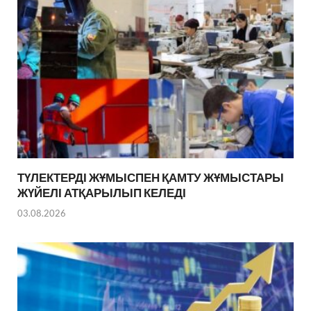
ТҮЛЕКТЕРДІ ЖҰМЫСПЕН ҚАМТУ ЖҰМЫСТАРЫ
ЖҮЙЕЛІ АТҚАРЫЛЫП КЕЛЕДІ
03.08.2026