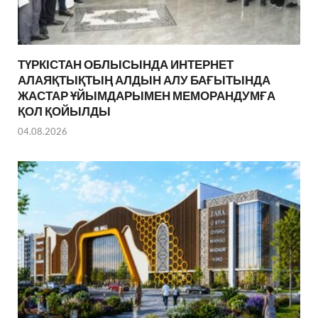
ТҮРКІСТАН ОБЛЫСЫНДА ИНТЕРНЕТ
АЛАЯҚТЫҚТЫҢ АЛДЫН АЛУ БАҒЫТЫНДА
ЖАСТАР ҰЙЫМДАРЫМЕН МЕМОРАНДУМҒА
ҚОЛ ҚОЙЫЛДЫ
04.08.2026