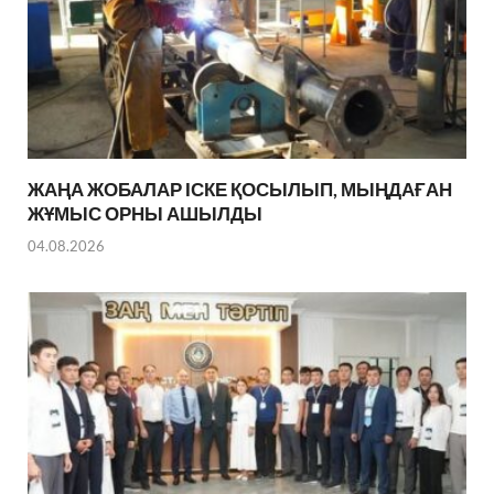
ЖАҢА ЖОБАЛАР ІСКЕ ҚОСЫЛЫП, МЫҢДАҒАН
ЖҰМЫС ОРНЫ АШЫЛДЫ
04.08.2026