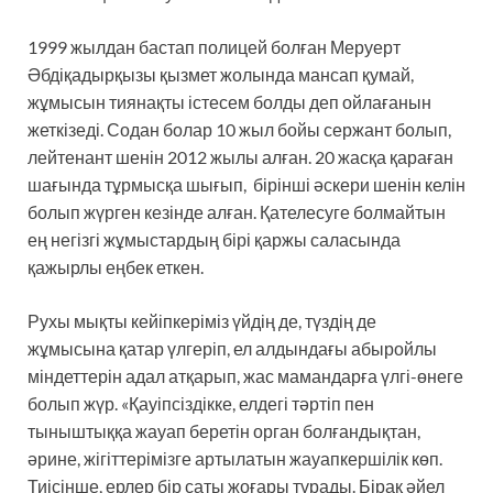
1999 жылдан бастап полицей болған Меруерт
Әбдіқадырқызы қызмет жолында мансап қумай,
жұмысын тиянақты істесем болды деп ойлағанын
жеткізеді. Содан болар 10 жыл бойы сержант болып,
лейтенант шенін 2012 жылы алған. 20 жасқа қараған
шағында тұрмысқа шығып, бірінші әскери шенін келін
болып жүрген кезінде алған. Қателесуге болмайтын
ең негізгі жұмыстардың бірі қаржы саласында
қажырлы еңбек еткен.
Рухы мықты кейіпкеріміз үйдің де, түздің де
жұмысына қатар үлгеріп, ел алдындағы абыройлы
міндеттерін адал атқарып, жас мамандарға үлгі-өнеге
болып жүр. «Қауіпсіздікке, елдегі тәртіп пен
тыныштыққа жауап беретін орган болғандықтан,
әрине, жігіттерімізге артылатын жауапкершілік көп.
Тиісінше, ерлер бір саты жоғары тұрады. Бірақ әйел