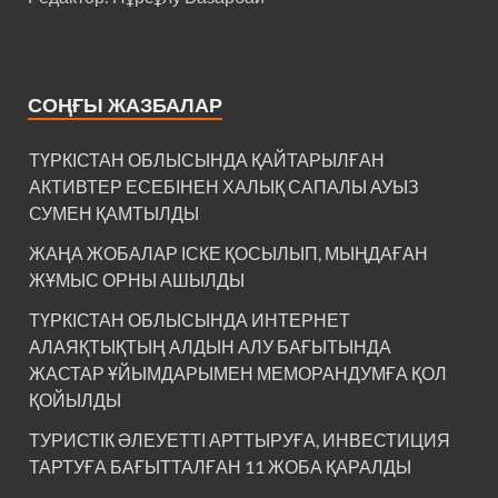
СОҢҒЫ ЖАЗБАЛАР
ТҮРКІСТАН ОБЛЫСЫНДА ҚАЙТАРЫЛҒАН
АКТИВТЕР ЕСЕБІНЕН ХАЛЫҚ САПАЛЫ АУЫЗ
СУМЕН ҚАМТЫЛДЫ
ЖАҢА ЖОБАЛАР ІСКЕ ҚОСЫЛЫП, МЫҢДАҒАН
ЖҰМЫС ОРНЫ АШЫЛДЫ
ТҮРКІСТАН ОБЛЫСЫНДА ИНТЕРНЕТ
АЛАЯҚТЫҚТЫҢ АЛДЫН АЛУ БАҒЫТЫНДА
ЖАСТАР ҰЙЫМДАРЫМЕН МЕМОРАНДУМҒА ҚОЛ
ҚОЙЫЛДЫ
ТУРИСТІК ӘЛЕУЕТТІ АРТТЫРУҒА, ИНВЕСТИЦИЯ
ТАРТУҒА БАҒЫТТАЛҒАН 11 ЖОБА ҚАРАЛДЫ