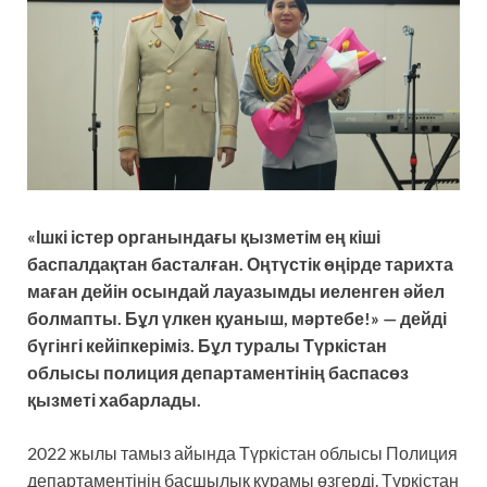
«Ішкі істер органындағы қызметім ең кіші
баспалдақтан басталған. Оңтүстік өңірде тарихта
маған дейін осындай лауазымды иеленген әйел
болмапты. Бұл үлкен қуаныш, мәртебе!» — дейді
бүгінгі кейіпкеріміз.
Бұл туралы Түркістан
облысы полиция департаментінің баспасөз
қызметі хабарлады.
2022 жылы тамыз айында Түркістан облысы Полиция
департаментінің басшылық құрамы өзгерді. Түркістан