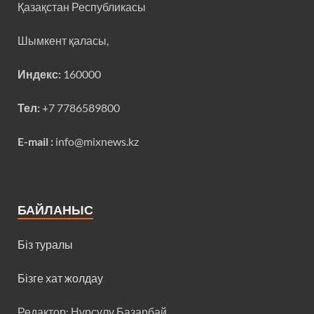
Қазақстан Республикасы
Шымкент қаласы,
Индекс:
160000
Тел:
+7 7786589800
E-mail :
info@mixnews.kz
БАЙЛАНЫС
Біз туралы
Бізге хат жолдау
Редактор: Нұрсұлу Базарбай