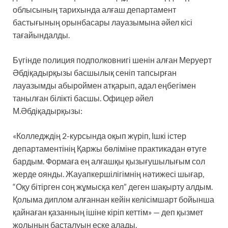
облысының тарихында алғаш департамент
бастығының орынбасары лауазымына әйел кісі
тағайындалды.
Бүгінде полиция подполковнигі шенін алған Меруерт
Әбдіқадырқызы басшылық сеніп тапсырған
лауазымды абыроймен атқарып, адал еңбегімен
танылған білікті басшы. Офицер әйел
М.Әбдіқадырқызы:
«Колледждің 2-курсында оқып жүріп, Ішкі істер
департаментінің Қаржы бөліміне практикадан өтуге
бардым. Формаға ең алғашқы қызығушылығым сол
жерде оянды. Жауапкершілігімнің нәтижесі шығар,
“Оқу бітірген соң жұмысқа кел” деген шақырту алдым.
Қолыма диплом алғаннан кейін келісімшарт бойынша
қайнаған қазанның ішіне кіріп кеттім» — деп қызмет
жолының басталуын еске алады.