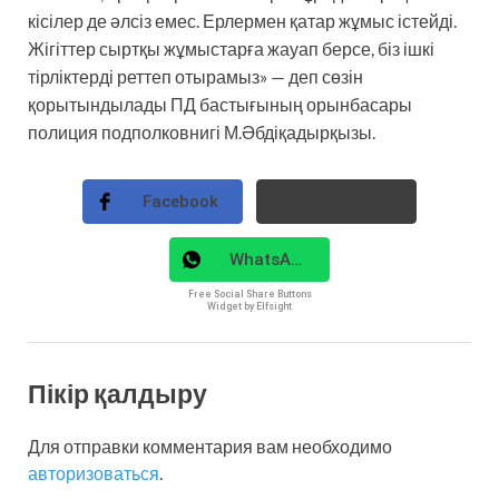
кісілер де әлсіз емес. Ерлермен қатар жұмыс істейді.
Жігіттер сыртқы жұмыстарға жауап берсе, біз ішкі
тірліктерді реттеп отырамыз» — деп сөзін
қорытындылады ПД бастығының орынбасары
полиция подполковнигі М.Әбдіқадырқызы.
Facebook
Twitter
WhatsApp
Free Social Share Buttons
Widget by Elfsight
Пікір қалдыру
Для отправки комментария вам необходимо
авторизоваться
.