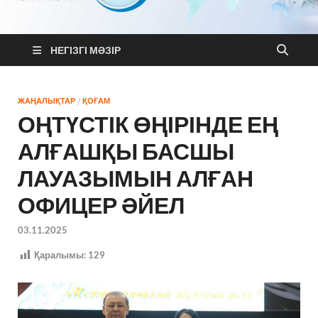
MixNews
Қазақстан және Әлем жаңалықтары
НЕГІЗГІ МӘЗІР
ЖАҢАЛЫҚТАР
/
ҚОҒАМ
ОҢТҮСТІК ӨҢІРІНДЕ ЕҢ
АЛҒАШҚЫ БАСШЫ
ЛАУАЗЫМЫН АЛҒАН
ОФИЦЕР ӘЙЕЛ
03.11.2025
Қаралымы:
129