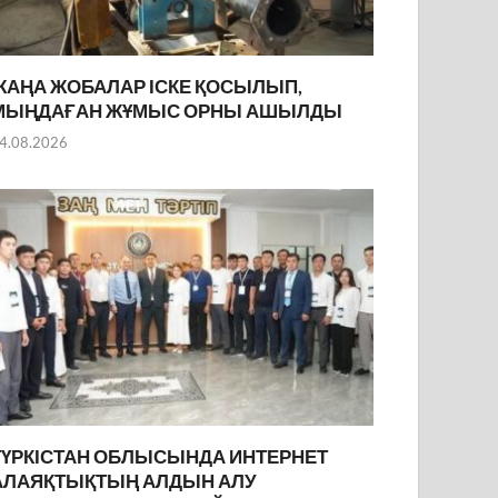
ЖАҢА ЖОБАЛАР ІСКЕ ҚОСЫЛЫП,
МЫҢДАҒАН ЖҰМЫС ОРНЫ АШЫЛДЫ
4.08.2026
ТҮРКІСТАН ОБЛЫСЫНДА ИНТЕРНЕТ
АЛАЯҚТЫҚТЫҢ АЛДЫН АЛУ