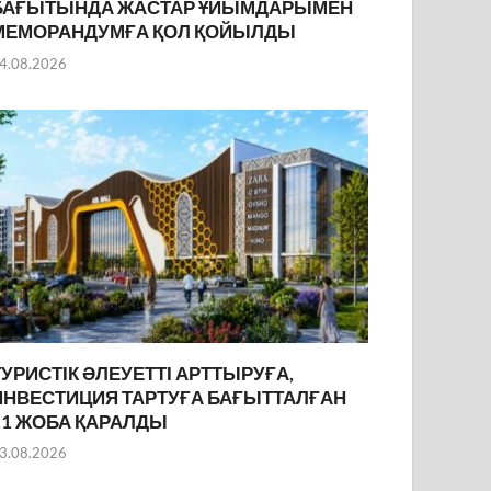
БАҒЫТЫНДА ЖАСТАР ҰЙЫМДАРЫМЕН
МЕМОРАНДУМҒА ҚОЛ ҚОЙЫЛДЫ
4.08.2026
ТУРИСТІК ӘЛЕУЕТТІ АРТТЫРУҒА,
ИНВЕСТИЦИЯ ТАРТУҒА БАҒЫТТАЛҒАН
11 ЖОБА ҚАРАЛДЫ
3.08.2026