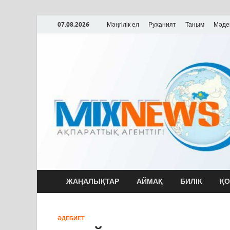
07.08.2026
Мәңгілік ел
Руханият
Таным
Мәде
MixNews
Қазақстан және Әлем жаңалықтары
ЖАҢАЛЫҚТАР
АЙМАҚ
БИЛІК
ҚО
ӘДЕБИЕТ