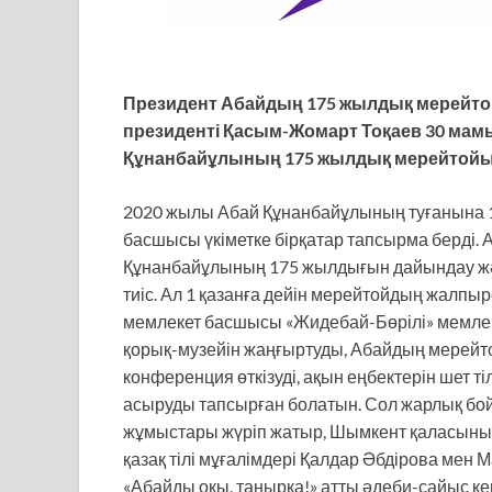
Президент Абайдың 175 жылдық мерейто
президенті Қасым-Жомарт Тоқаев 30 мам
Құнанбайұлының 175 жылдық мерейтойын 
2020 жылы Абай Құнанбайұлының туғанына 
басшысы үкіметке бірқатар тапсырма берді. А
Құнанбайұлының 175 жылдығын дайындау және
тиіс. Ал 1 қазанға дейін мерейтойдың жалпыр
мемлекет басшысы «Жидебай-Бөрілі» мемле
қорық-музейін жаңғыртуды, Абайдың мерей
конференция өткізуді, ақын еңбектерін шет т
асыруды тапсырған болатын. Сол жарлық бо
жұмыстары жүріп жатыр, Шымкент қаласының
қазақ тілі мұғалімдері Қалдар Әбдірова м
«Абайды оқы, таңырқа!» атты әдеби-сайыс ке