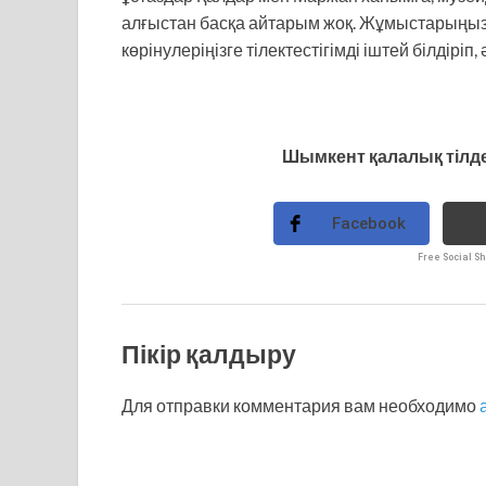
алғыстан басқа айтарым жоқ. Жұмыстарыңызғ
көрінулеріңізге тілектестігімді іштей білдірі
Шымкент қалалық тілд
Facebook
Free Social Sh
Пікір қалдыру
Для отправки комментария вам необходимо