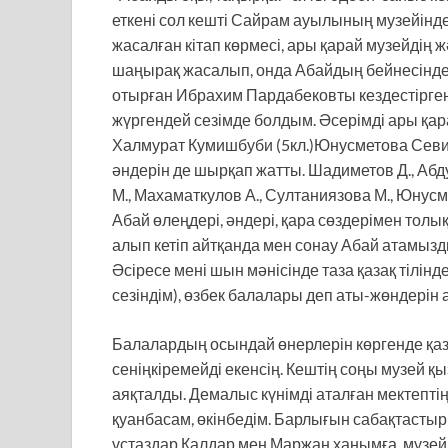
еткені сол кешті Сайрам ауылының музейінде 
жасалған кітап көрмесі, ары қарай музейдің 
шаңырақ жасалып, онда Абайдың бейнесінде
отырған Ибрахим Пардабековты кездестірг
жүргендей сезімде болдым. Әсерімді ары қ
Халмурат Кумишбуби (5кл.)Юнусметова Севинч
әндерін де шырқап жатты. Шадиметов Д., Абду
М., Махаматкулов А., Султаниязова М., Юнусме
Абай өлеңдері, әндері, қара сөздерімен толық
алып кетіп айтқанда мен сонау Абай атамызд
Әсіресе мені шын мәнісінде таза қазақ тілін
сезіндім), өзбек балалары деп аты-жөндерін
Балалардың осындай өнерлерін көргенде қазі
сеніңкіремейді екенсің. Кештің соңы музей қ
аяқталды. Демалыс күнімді аталған мектепт
қуанбасам, өкінбедім. Барлығын сабақтаст
ұстаздар Қалдар мен Маржан ханымға, музе