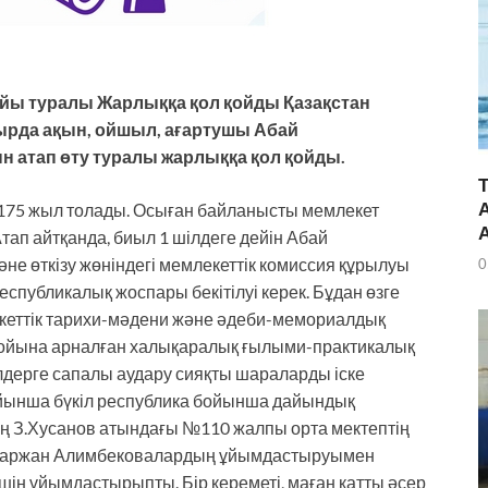
йы туралы Жарлыққа қол қойды Қазақстан
ырда ақын, ойшыл, ағартушы Абай
атап өту туралы жарлыққа қол қойды.
175 жыл толады. Осыған байланысты мемлекет
тап айтқанда, биыл 1 шілдеге дейін Абай
 өткізу жөніндегі мемлекеттік комиссия құрылуы
0
еспубликалық жоспары бекітілуі керек. Бұдан өзге
кеттік тарихи-мәдени және әдеби-мемориалдық
тойына арналған халықаралық ғылыми-практикалық
ілдерге сапалы аудару сияқты шараларды іске
йынша бүкіл республика бойынша дайындық
 З.Хусанов атындағы №110 жалпы орта мектептің
ен Маржан Алимбековалардың ұйымдастыруымен
шін ұйымдастырыпты. Бір кереметі, маған қатты әсер