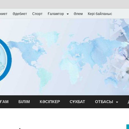
ниет
Әдебиет
Спорт
Ғаламтор
Әлем
Кері байланыс
ҒАМ
БІЛІМ
КӘСІПКЕР
СҰХБАТ
ОТБАСЫ