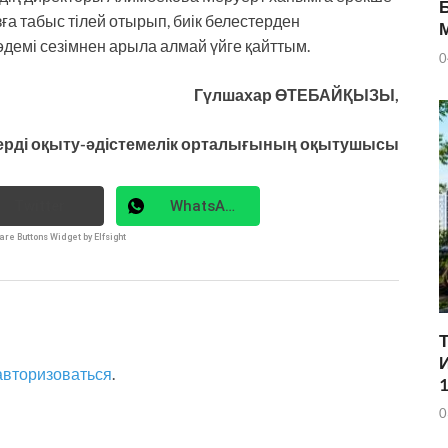
а табыс тілей отырып, биік белестерден
п, әдемі сезімнен арыла алмай үйге қайттым.
0
Гүлшахар ӨТЕБАЙҚЫЗЫ,
ерді оқыту-әдістемелік орталығының оқытушысы
Twitter
WhatsApp
are Buttons Widget by Elfsight
авторизоваться
.
0