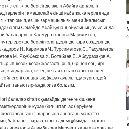
өткізгені, кіре берісінде ақын Абайға арналып
жәдігерлерін тамашалай екінші қабатқа көтерілгенде
гі кітап оқып, өз шығармашылығымен айналысып
енде баяғы Семейде Абай Құнанбайұлының ауылында
арай балалардың Халмуратханова Мариямхон,
0
тер ерекше беріліп өлеңдерін де қара сөздерін де
кадиров Н., Каримова Ч., Турсиметова С., Расулметов
това М., Якуббекова У., Ботабаев Е., Абдуразақов А.,
тырып, кезек-кезек жалғастырып, бірінен соң бірі
ың жылдарына, кезеңіне саяхаттап барып келдім.
де сөйлегені соншалық, (қазақ ауылында жүргендей
 айтып таныстырғанда риза болдым.
ргі балалар кітап оқымайды дегенге кішкене
ызметкерлерінің құран бағыштап, ас беруімен
ің жоспарланған іс шарасына арнағаныма қатты
ырып, байланыстыра отырып әдемі ұйымдастырған
йдің директоры Алимбекова Меруерт ханымға ерекше