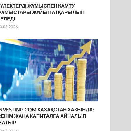
ТҮЛЕКТЕРДІ ЖҰМЫСПЕН ҚАМТУ
ЖҰМЫСТАРЫ ЖҮЙЕЛІ АТҚАРЫЛЫП
КЕЛЕДІ
3.08.2026
INVESTING.COM ҚАЗАҚСТАН ХАҚЫНДА:
СЕНІМ ЖАҢА КАПИТАЛҒА АЙНАЛЫП
ЖАТЫР
3.08.2026